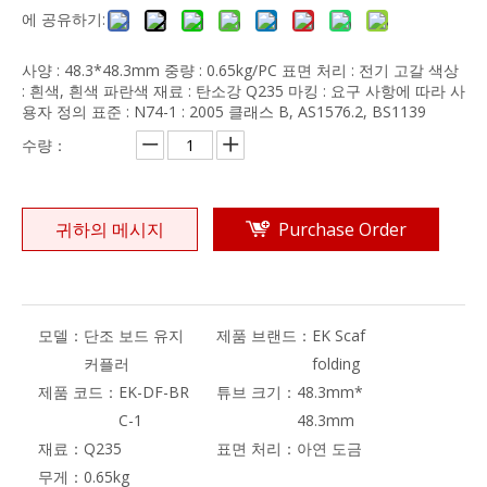
에 공유하기:
사양 : 48.3*48.3mm 중량 : 0.65kg/PC 표면 처리 : 전기 고갈 색상
: 흰색, 흰색 파란색 재료 : 탄소강 Q235 마킹 : 요구 사항에 따라 사
용자 정의 표준 : N74-1 : 2005 클래스 B, AS1576.2, BS1139
수량：
귀하의 메시지
Purchase Order
모델：
단조 보드 유지
제품 브랜드：
EK Scaf
커플러
folding
제품 코드：
EK-DF-BR
튜브 크기：
48.3mm*
C-1
48.3mm
재료：
Q235
표면 처리：
아연 도금
무게：
0.65kg