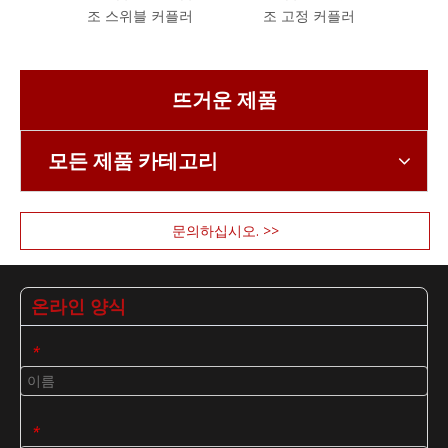
조 스위블 커플러
조 고정 커플러
드
뜨거운 제품
모든 제품 카테고리
문의하십시오. >>
온라인 양식
*
*