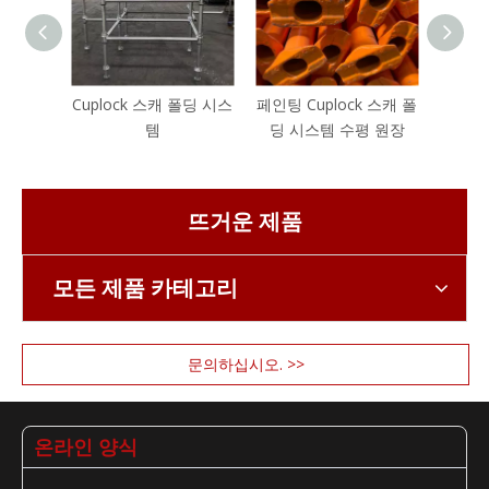
Cuplock 스캐 폴딩 시스
페인팅 Cuplock 스캐 폴
그림 C
템
딩 시스템 수평 원장
시
뜨거운 제품
모든 제품 카테고리
문의하십시오. >>
온라인 양식