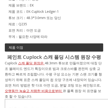
제품 브랜드：
EK
제품 코드：
EK-Cuplock Ledger-1
튜브 크기：
48.3*3.0mm 또는 당신
재료：
Q235
표면 처리：
아연 도금
무게：
필요한 사양에 따라
제품 이점
페인트 Cuplock 스캐 폴딩 시스템 원장 수평
Cuplock
스캐 폴딩 원장은
48.3mm 튜브로 만들어졌으며 대칭 단
조 블레이드 엔드가 특징이므로 빔과 크로스바를 완전히 상호 교
환하고 빠르게 조립합니다. 수평 구성 요소는 기본 스팬 크기를 형
성하기 위해 표준 스캐 폴딩의 컵 모양 구조에 내장되어 있습니다.
표면 처리 방법은 핫 다프 아연 도금, 분말 코팅 또는 페인팅으로,
오랫동안 녹슬고 저렴한 비용으로부터
큐 플록 원장 의 표면을 보
호 할 수 있습니다.