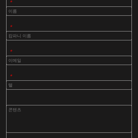
*
*
*
*