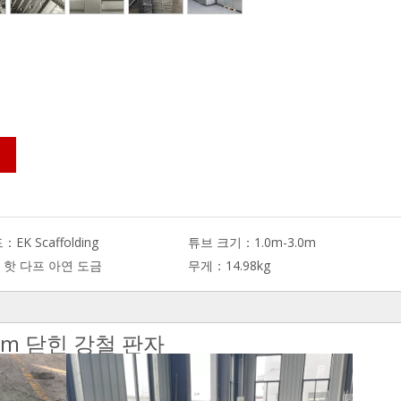
드：
EK Scaffolding
튜브 크기：
1.0m-3.0m
：
핫 다프 아연 도금
무게：
14.98kg
0m 닫힌 강철 판자