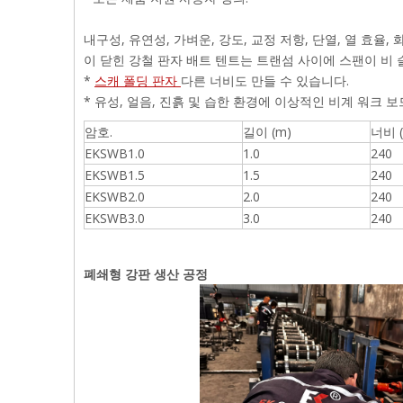
내구성, 유연성, 가벼운, 강도, 교정 저항, 단열, 열 효율, 
이 닫힌 강철 판자 배트 텐트는 트랜섬 사이에 스팬이 비 
*
스캐 폴딩 판자
다른 너비도 만들 수 있습니다.
* 유성, 얼음, 진흙 및 습한 환경에 이상적인 비계 워크 보
암호.
길이 (m)
너비 
EKSWB1.0
1.0
240
EKSWB1.5
1.5
240
EKSWB2.0
2.0
240
EKSWB3.0
3.0
240
폐쇄형 강판 생산 공정