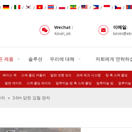
/
/
/
/
/
/
/
/
/
/
/
/
Wechat :
이메일:
Kevin_ek
kevin@ek
든 제품
솔루션
우리에 대해
저희에게 연락하
베이스 잭
스캐 폴딩 커플러
발판 보행 보드
포메 워크 시스템
링 록 스캐 폴딩
발판 게이트
스캐 폴딩 파이프
알루미늄 링 록 스캐 폴딩
알루미늄 빔
알루미늄 
판자
»
3.0m 닫힌 강철 판자