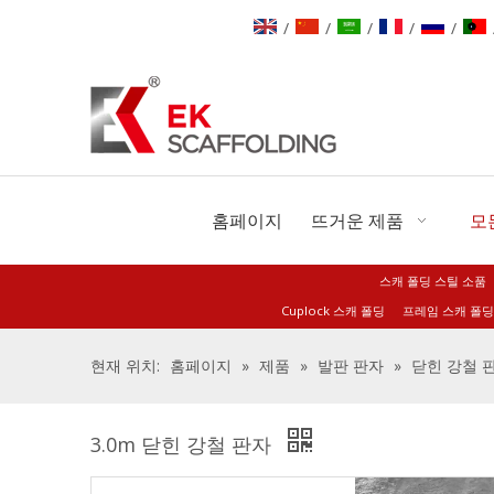
/
/
/
/
/
홈페이지
뜨거운 제품
모
스캐 폴딩 스틸 소품
Cuplock 스캐 폴딩
프레임 스캐 폴딩
현재 위치:
홈페이지
»
제품
»
발판 판자
»
닫힌 강철 
3.0m 닫힌 강철 판자