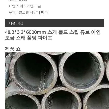
표면 처리：
아연 도금
무게：
필요한 사양에 따라
제품 이점
48.3*3.2*6000mm 스캐 폴드 스틸 튜브 아연
도금 스캐 폴딩 파이프
제품 쇼