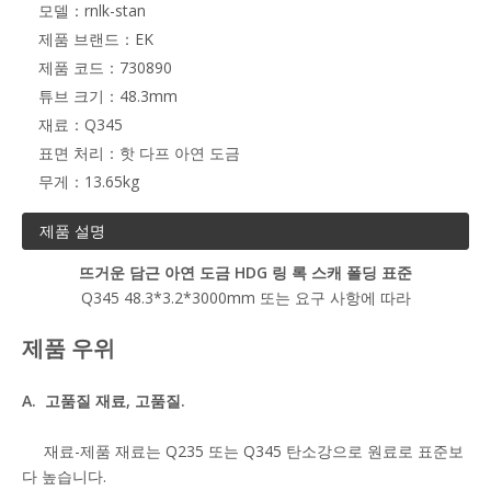
모델：
rnlk-stan
제품 브랜드：
EK
제품 코드：
730890
튜브 크기：
48.3mm
재료：
Q345
표면 처리：
핫 다프 아연 도금
무게：
13.65kg
제품 설명
뜨거운 담근 아연 도금 HDG 링 록 스캐 폴딩 표준
Q345 48.3*3.2*3000mm 또는 요구 사항에 따라
제품 우위
A. 고품질 재료, 고품질.
재료-제품 재료는 Q235 또는 Q345 탄소강으로 원료로 표준보
다 높습니다.